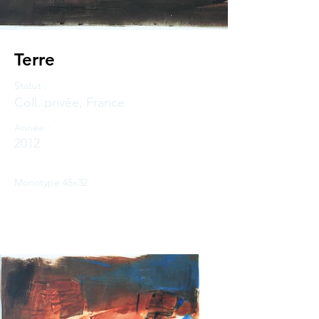
Terre
Statut :
Coll. privée, France
Année :
2012
Monotype 45x32