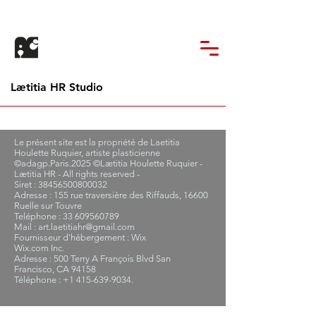
Lætitia HR Studio
Le présent site est la propriété de Laetitia
Houlette Ruquier, artiste plasticienne
©adagp.Paris.2025 ©Lætitia Houlette Ruquier -
Lætitia HR - All rights reserved -
Siret : 38456500800032
Adresse : 155 rue traversière des Riffauds, 16600
Ruelle sur Touvre
Teléphone : 33 609560789
Mail : art.laetitiahr@gmail.com
Fournisseur d'hébergement : Wix
Wix.com Inc.
Adresse : 500 Terry A François Blvd San
Francisco, CA 94158
Téléphone : +1 415-639-9034.